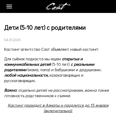
АНКЕТА
Дети (5-10 лет) с родителями
КАСТИНГИ
04.01.2026
КУРС MAINHERO
Кастинг-агентство Cast объявляет новый кастинг!
КОНТАКТЫ
Для съёмок подкаста мы ищем
открытых и
СТАТЬИ
коммуникабельных детей
(5-10 лет)
с реальными
родителями
(мама, папа) и бабушками и дедушками,
MODELS
любой национальности,
казахоговорящих и
русскоговорящих.
ФОТОСТУДИЯ
Важно:
отдельно детей не рассматриваем, важна также
О НАС
готовность родственников к съемке.
Кастинг проходит в Алматы и продлится до 15 января
(включительно).