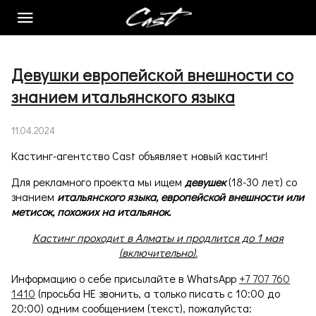
АНКЕТА
Девушки европейской внешности со
КАСТИНГИ
знанием итальянского языка
КУРС MAINHERO
11.04.2024
КОНТАКТЫ
Кастинг-агентство Cast объявляет новый кастинг!
СТАТЬИ
Для рекламного проекта мы ищем
девушек
(18-30 лет) со
знанием
итальянского языка, европейской внешности или
MODELS
метисок, похожих на итальянок.
ФОТОСТУДИЯ
Кастинг проходит в Алматы и продлится до 1 мая
(включительно).
О НАС
Информацию о себе присылайте в WhatsApp
+7 707 760
1410
(просьба НЕ звонить, а только писать с 10:00 до
20:00) одним сообщением (текст), пожалуйста: