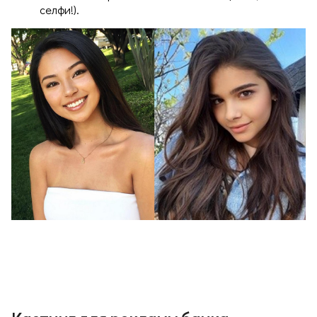
селфи!).