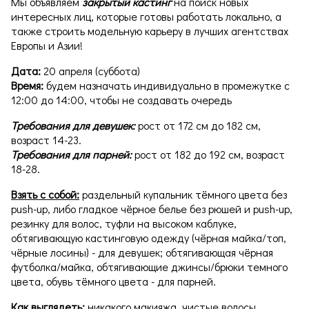
Мы объявляем
закрытый кастинг
на поиск новых
интересных лиц, которые готовы работать локально, а
также строить модельную карьеру в лучших агентствах
Европы и Азии!
Дата:
20 апреля (суббота)
Время:
будем назначать индивидуально в промежутке с
12:00 до 14:00, чтобы не создавать очередь
Требования для девушек:
рост от 172 см до 182 см,
возраст 14-23.
Требования для парней:
рост от 182 до 192 см, возраст
18-28.
Взять с собой:
раздельный купальник тёмного цвета без
push-up, либо гладкое чёрное белье без рюшей и push-up,
резинку для волос, туфли на высоком каблуке,
обтягивающую кастинговую одежду (чёрная майка/топ,
чёрные лосины) - для девушек; обтягивающая чёрная
футболка/майка, обтягивающие джинсы/брюки темного
цвета, обувь тёмного цвета - для парней.
Как выглядеть:
никакого макияжа, чистые волосы.