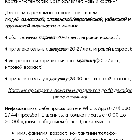
Кастинг-агентство Cast объявляет новый кастинг!
Для съемок рекламного проекта мы ищем
людей
азиатской, славянской/европейской, узбекской и
грузинской внешности,
а именно:
♦ обаятельных
парней
(20-27 лет, игровой возраст);
♦ привлекательных
девушек
(20-27 лет, игровой возраст);
♦ уверенного и харизматичного
мужчину
(30-37 лет,
игровой возраст);
♦ привлекательную
девушку
(28-30 лет, игровой возраст).
Кастинг проходит в Алматы и продлится до 10 декабря
(включительно).
Информацию о себе присылайте в Whats App 8 (777) 030
27 44 (просьба НЕ звонить, а только писать с 10:00 до
20:00) одним сообщением (текст), пожалуйста:
имя, фамилия, возраст, контактный телефон;
опыт съемок/актерское образование (если есть);