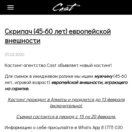
АНКЕТА
Скрипач (45-60 лет) европейской
КАСТИНГИ
внешности
КУРС MAINHERO
05.02.2020
КОНТАКТЫ
Кастинг-агентство Cast объявляет новый кастинг!
СТАТЬИ
Для съемок в имиджевом ролике мы ищем
мужчину
(45-60
лет, игровой возраст)
европейской внешности, играющего
MODELS
на скрипке.
ФОТОСТУДИЯ
Кастинг проходит в Алматы и продлится до 13 февраля
(включительно).
О НАС
Съемка состоится в период с 15 по 20 февраля.
Информацию о себе присылайте в Whats App 8 (777) 030