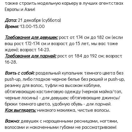
также строить модельную карьеру в лучших агентствах
Европы и Азии!
Дата:
21 декабря (суббота)
Время:
13.00-15.00
Требования для девушек:
рост от 174 см до 182 см (если
ваш рост 172-174 см и возраст до 15 лет, мы вас тоже
ждем); возраст 14-23.
Требования для парней:
рост от 184 до 192 см; возраст
16-28.
Взять с собой:
раздельный купальник темного цвета без
push-up, либо гладкое черное белье без рюшей и push-up,
резинку для волос, туфли на высоком каблуке,
обтягивающую кастинговую одежду (черная майка/топ,
черные лосины) -
для девушек;
обтягивающие джинсы/
брюки темного цвета, удобную обувь -
для парней.
Как выглядеть:
никакого макияжа, чистые волосы.
Важно:
девушек с нарощенными ресницами, ногтями,
волосами и накаченными губами не рассматриваем!